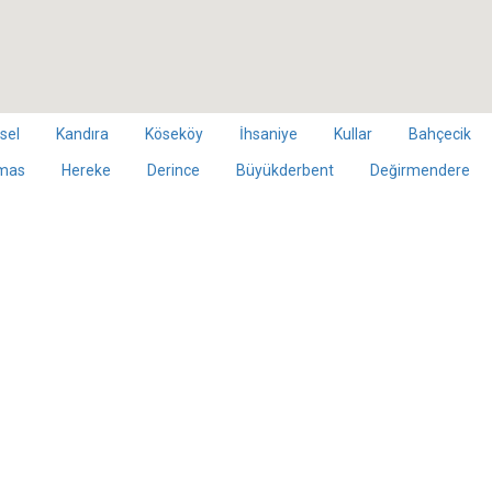
sel
Kandıra
Köseköy
İhsaniye
Kullar
Bahçecik
mas
Hereke
Derince
Büyükderbent
Değirmendere