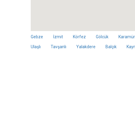
Gebze
İzmit
Körfez
Gölcük
Karamür
Ulaşlı
Tavşanlı
Yalakdere
Balçık
Kay