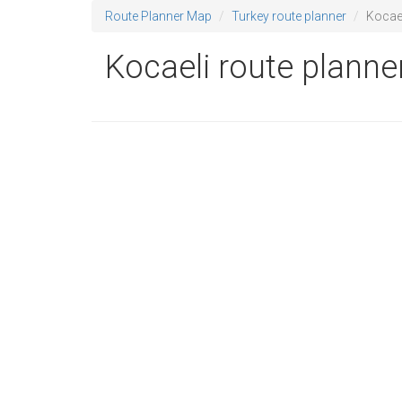
Route Planner Map
Turkey route planner
Kocae
Kocaeli route plann