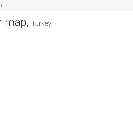
li
er map,
Turkey