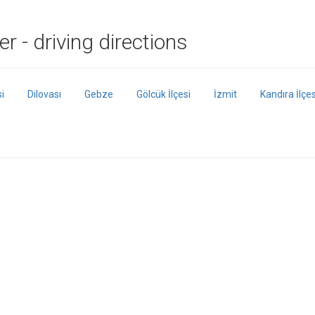
r - driving directions
si
Dilovası
Gebze
Gölcük İlçesi
İzmit
Kandıra İlçes