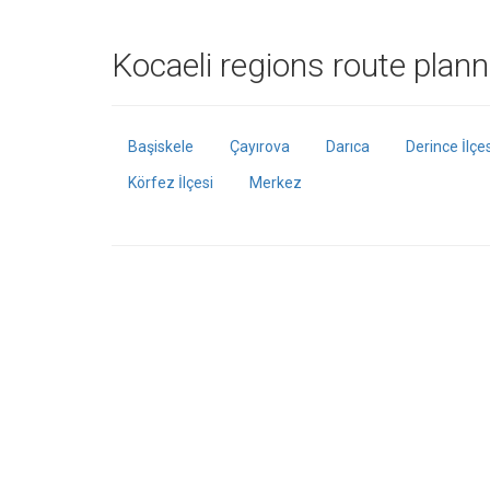
Kocaeli regions route planne
Başiskele
Çayırova
Darıca
Derince İlçe
Körfez İlçesi
Merkez